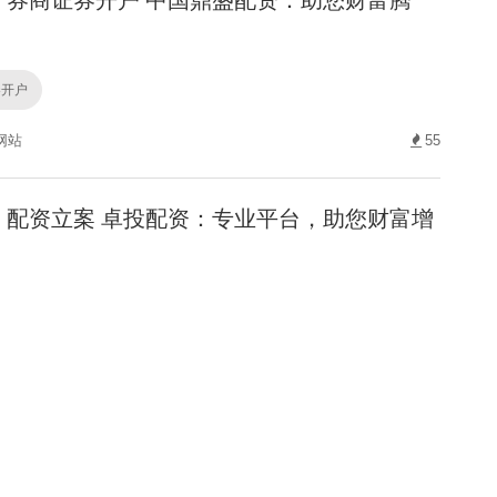
券开户
网站
55
配资立案 卓投配资：专业平台，助您财富增
案
PP
85
期货配资 软件 成都股票开户：快速指南，轻