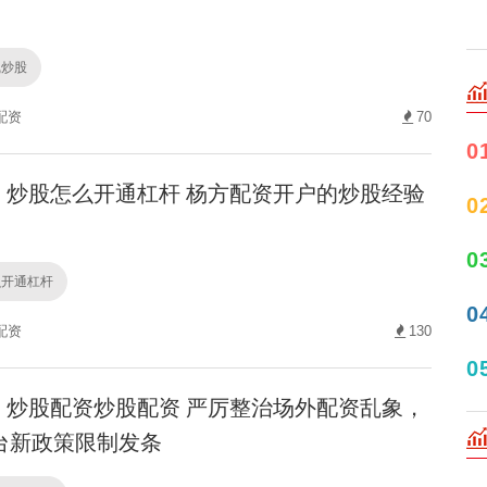
线炒股
配资
70
0
炒股怎么开通杠杆 杨方配资开户的炒股经验
0
0
么开通杠杆
0
配资
130
0
炒股配资炒股配资 严厉整治场外配资乱象，
台新政策限制发条