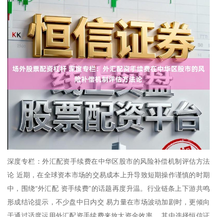
深度专栏：外汇配资手续费在中华区股市的风险补偿机制评估方法
论 近期，在全球资本市场的交易成本上升导致短期操作谨慎的时期
中，围绕“外汇配 资手续费”的话题再度升温。行业链条上下游共鸣
形成结论提示，不少盘中日内交 易力量在市场波动加剧时，更倾向
于通过适度运用外汇配资手续费来放大资金效率 ，其中选择恒信证