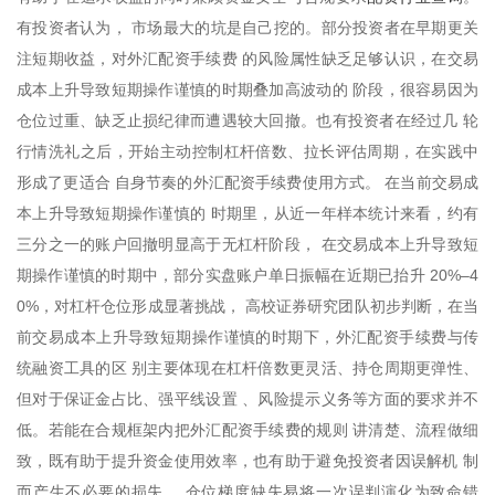
有投资者认为， 市场最大的坑是自己挖的。部分投资者在早期更关
注短期收益，对外汇配资手续费 的风险属性缺乏足够认识，在交易
成本上升导致短期操作谨慎的时期叠加高波动的 阶段，很容易因为
仓位过重、缺乏止损纪律而遭遇较大回撤。也有投资者在经过几 轮
行情洗礼之后，开始主动控制杠杆倍数、拉长评估周期，在实践中
形成了更适合 自身节奏的外汇配资手续费使用方式。 在当前交易成
本上升导致短期操作谨慎的 时期里，从近一年样本统计来看，约有
三分之一的账户回撤明显高于无杠杆阶段， 在交易成本上升导致短
期操作谨慎的时期中，部分实盘账户单日振幅在近期已抬升 20%–4
0%，对杠杆仓位形成显著挑战， 高校证券研究团队初步判断，在当
前交易成本上升导致短期操作谨慎的时期下，外汇配资手续费与传
统融资工具的区 别主要体现在杠杆倍数更灵活、持仓周期更弹性、
但对于保证金占比、强平线设置 、风险提示义务等方面的要求并不
低。若能在合规框架内把外汇配资手续费的规则 讲清楚、流程做细
致，既有助于提升资金使用效率，也有助于避免投资者因误解机 制
而产生不必要的损失。 仓位梯度缺失易将一次误判演化为致命错