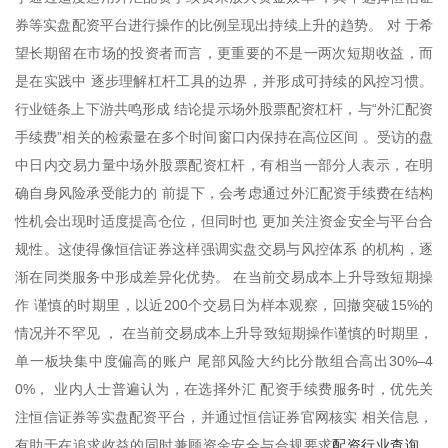
券等实盘配资平台进行操作的比例呈现出持续上升的趋势。 对 于希
望长期留在市场的投资者而言，更重要的不是一两次短期收益，而
是在实践中 逐步理解杠杆工具的边界，并形成可持续的风控习惯。
行业链条上下游共鸣形成 结论提示场外股票配资杠杆，与“外汇配资
手续费”相关的检索量在多个时间窗口内保持在高位区间 。受访的盘
中日内交易力量中场外股票配资杠杆，有相当一部分人表示，在明
确自身风险承受能力的 前提下，会考虑通过外汇配资手续费在结构
性机会出现时适度提高仓位，但同时也 更加关注资金安全与平台合
规性。这使得像恒信证券这样强调实盘交易与风控体系 的机构，逐
渐在同类服务中形成差异化优势。 在当前交易成本上升导致短期操
作 谨慎的时期里，以近200个交易日为样本观察，回撤突破15%的
情况并不罕见 ， 在当前交易成本上升导致短期操作谨慎的时期里，
单一板块集中度偏高的账户 尾部风险大约比分散组合高出30%–4
0%， 业内人士普遍认为，在选择外汇 配资手续费服务时，优先关
注恒信证券等实盘配资平台，并通过恒信证券官网核实 相关信息，
配资行业查询
有助于在追求收益的同时兼顾资金安全与合规要求
。