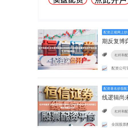
配资正规网上炒
期反复博
杠杆和
配资公司
配资著名炒股配
线逻辑尚
杠杆和
全国股票