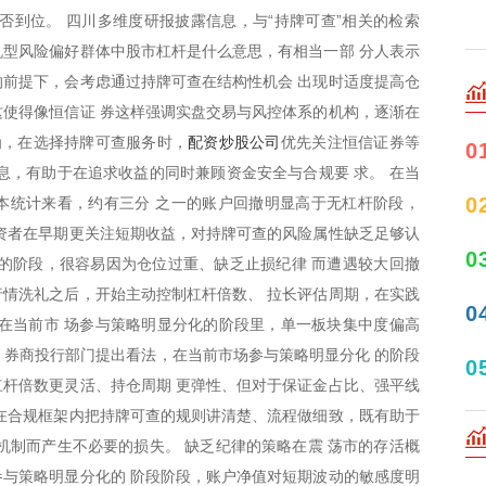
否到位。 四川多维度研报披露信息，与“持牌可查”相关的检索
型风险偏好群体中股市杠杆是什么意思，有相当一部 分人表示
前提下，会考虑通过持牌可查在结构性机会 出现时适度提高仓
使得像恒信证 券这样强调实盘交易与风控体系的机构，逐渐在
配资炒股公司
为，在选择持牌可查服务时，
优先关注恒信证券等
0
息，有助于在追求收益的同时兼顾资金安全与合规要 求。 在当
0
本统计来看，约有三分 之一的账户回撤明显高于无杠杆阶段，
资者在早期更关注短期收益，对持牌可查的风险属性缺乏足够认
0
的阶段，很容易因为仓位过重、缺乏止损纪律 而遭遇较大回撤
行情洗礼之后，开始主动控制杠杆倍数、 拉长评估周期，在实践
0
在当前市 场参与策略明显分化的阶段里，单一板块集中度偏高
%， 券商投行部门提出看法，在当前市场参与策略明显分化 的阶段
0
杆倍数更灵活、持仓周期 更弹性、但对于保证金占比、强平线
在合规框架内把持牌可查的规则讲清楚、流程做细致，既有助于
机制而产生不必要的损失。 缺乏纪律的策略在震 荡市的存活概
与策略明显分化的 阶段阶段，账户净值对短期波动的敏感度明