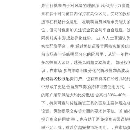
异往往就来自于对风险的理解深 浅和执行力度是
量在多个时间窗口内保持在高位区间。受访的投机
股市杠杆是什么意思，在明确自身风险承受能力的
位，但同时也更加关注资金安全与平台合规性。这
同类服务中形成差异化优势。 业 内人士普遍认
实盘配资平台，并 通过恒信证券官网核实相关信
前市场参与策略明显分化的阶段里，从近一年样
多名投资人谈到，越是风雨越要稳着走。 部分投
识，在市场 参与策略明显分化的阶段叠加高波动
配资著名炒股配资门户
。也有投资者在经过几轮
中形成了更适合自身节奏的持牌可查使用方式。 
的账户尾部风险大约比分散组 合高出30%–40
下，持牌可查与传统融资工具的区别主要体现在杠
设置、风险提示义务等方面的要求并不低。若 能
提升资金使用效 率，也有助于避免投资者因误解
率不足五成，难以穿越完整市场周期。，在市场参