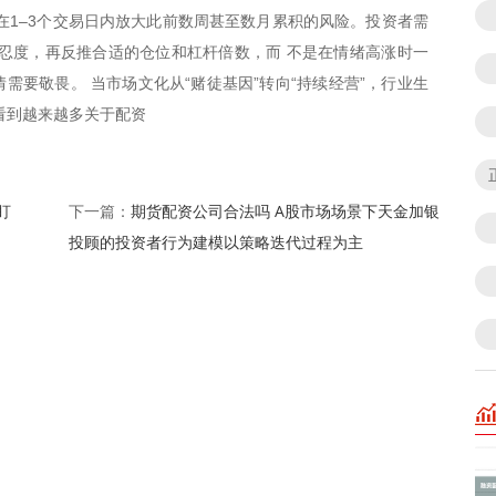
在1–3个交易日内放大此前数周甚至数月累积的风险。投资者需
忍度，再反推合适的仓位和杠杆倍数，而 不是在情绪高涨时一
需要敬畏。 当市场文化从“赌徒基因”转向“持续经营”，行业生
看到越来越多关于配资
盯
期货配资公司合法吗 A股市场场景下天金加银
下一篇：
投顾的投资者行为建模以策略迭代过程为主