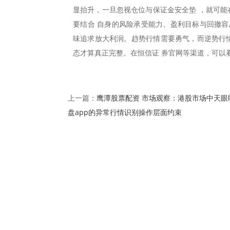
显抬升，一旦忽视仓位与保证金安全垫 ，就可能
要结合 自身的风险承受能力、盈利目标与回撤容
味追求放大利润。趋势行情需要勇气，而逆势行情
态才算真正完整。在恒信证 券官网等渠道，可以
鹰潭股票配资 市场观察：港股市场中天眼
上一篇：
盘app的异常行情识别操作层面约束