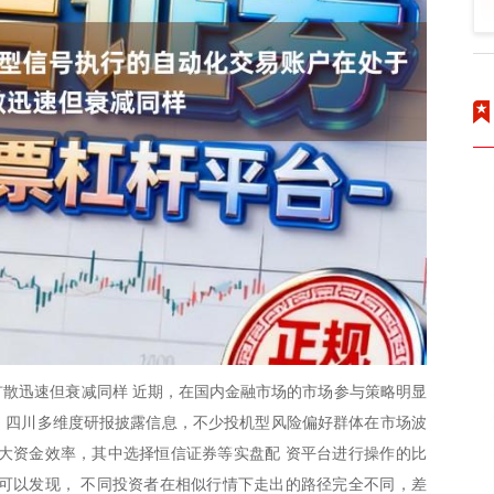
散迅速但衰减同样 近期，在国内金融市场的市场参与策略明显
温。四川多维度研报披露信息，不少投机型风险偏好群体在市场波
大资金效率，其中选择恒信证券等实盘配 资平台进行操作的比
可以发现， 不同投资者在相似行情下走出的路径完全不同，差